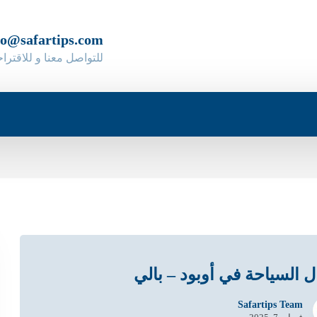
fo@safartips.com
للتواصل معنا و للاقترا
 السياحة في أوبود – بالي
Safartips Team