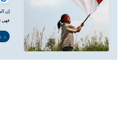
إن الس
فهي تع
ا