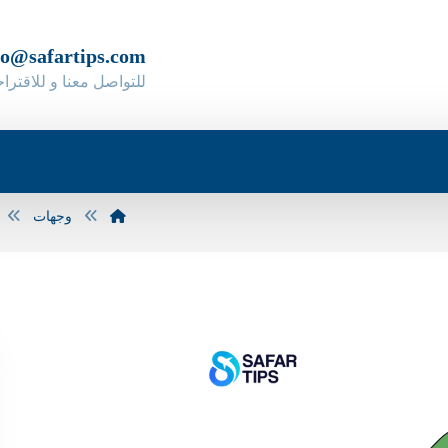
fo@safartips.com
للتواصل معنا و للاقترا
وجهات